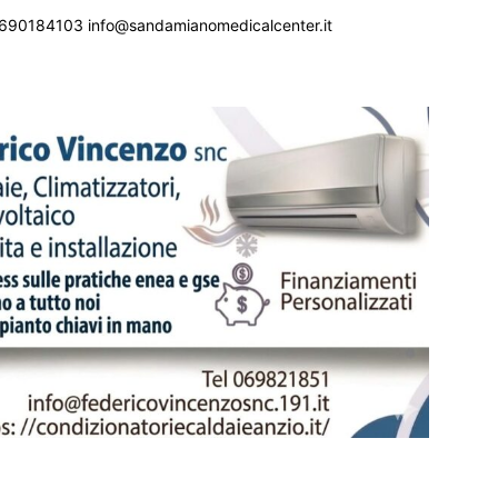
690184103 info@sandamianomedicalcenter.it