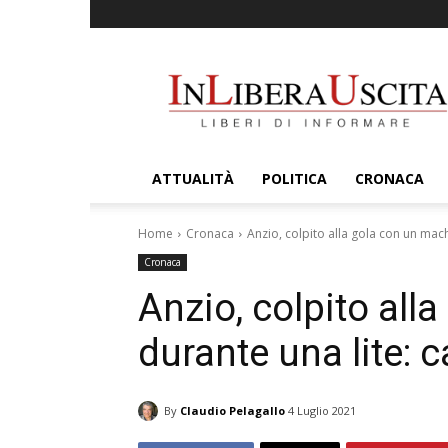
InLiberaUscita
ATTUALITÀ
POLITICA
CRONACA
Home
Cronaca
Anzio, colpito alla gola con un mach
Cronaca
Anzio, colpito all
durante una lite: 
By
Claudio Pelagallo
4 Luglio 2021