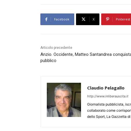
Facebook
X
Pinterest
Articolo precedente
Anzio. Occidente, Matteo Santandrea conquista 
pubblico
Claudio Pelagallo
http://www.inliberauscita.it
Giornalista pubblicista, isc
collaborato come corrispond
dello Sport, La Gazzetta di