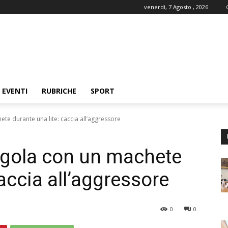
venerdì, 7 Agosto , 2026
EVENTI
RUBRICHE
SPORT
ete durante una lite: caccia all’aggressore
a gola con un machete
caccia all’aggressore
0
0