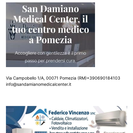
Via Campobello 1/A, 00071 Pomezia (RM)+390690184103
info@sandamianomedicalcenter.it