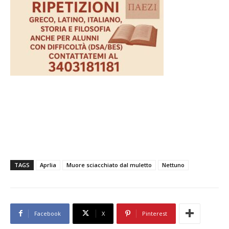
TAGS
Aprlia
Muore sciacchiato dal muletto
Nettuno
Facebook
X
Pinterest