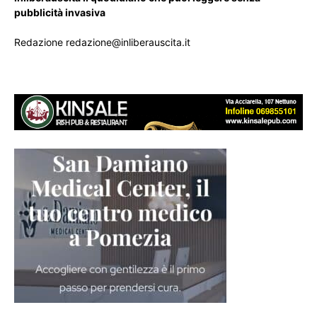
pubblicità invasiva
Redazione redazione@inliberauscita.it