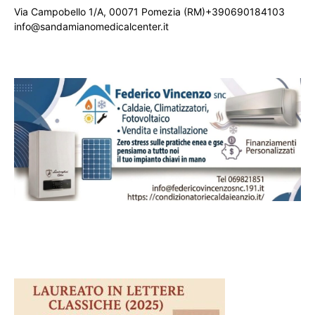
Via Campobello 1/A, 00071 Pomezia (RM)+390690184103
info@sandamianomedicalcenter.it