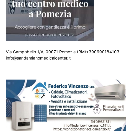
Via Campobello 1/A, 00071 Pomezia (RM)+390690184103
info@sandamianomedicalcenter.it