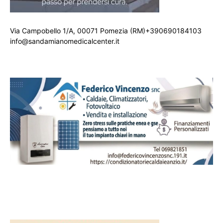
Via Campobello 1/A, 00071 Pomezia (RM)+390690184103
info@sandamianomedicalcenter.it