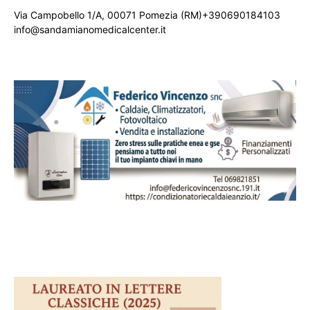
Via Campobello 1/A, 00071 Pomezia (RM)+390690184103
info@sandamianomedicalcenter.it