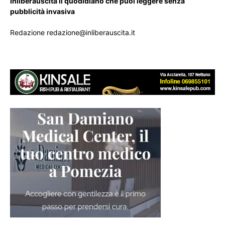
Inliberauscita il quodidiano che puoi leggere senza
pubblicità invasiva
Redazione redazione@inliberauscita.it