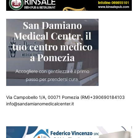
Via Campobello 1/A, 00071 Pomezia (RM)+390690184103
info@sandamianomedicalcenter.it