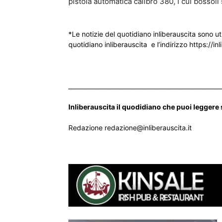
pistola automatica calibro 380, i cui bossoli 
*Le notizie del quotidiano inliberauscita sono ut
quotidiano inliberauscita e l’indirizzo https://inl
___________________________________________________
Inliberauscita il quodidiano che puoi leggere
Redazione redazione@inliberauscita.it