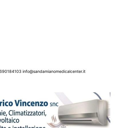
690184103 info@sandamianomedicalcenter.it