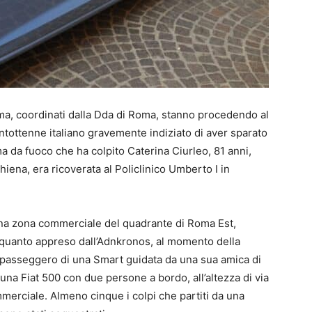
oma, coordinati dalla Dda di Roma, stanno procedendo al
ventottenne italiano gravemente indiziato di aver sparato
rma da fuoco che ha colpito Caterina Ciurleo, 81 anni,
schiena, era ricoverata al Policlinico Umberto I in
 una zona commerciale del quadrante di Roma Est,
 quanto appreso dall’Adnkronos, al momento della
to passeggero di una Smart guidata da una sua amica di
a una Fiat 500 con due persone a bordo, all’altezza di via
merciale. Almeno cinque i colpi che partiti da una