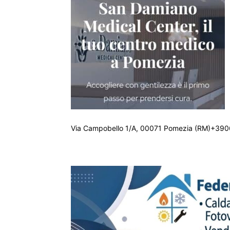
Via Campobello 1/A, 00071 Pomezia (RM)+390