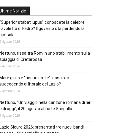
Ultime Notizie
“Superior stabat lupus” conoscete la celebre
favoletta di Fedro? Il governo sta perdendo la
bussola
9 Agosto 2026
Nettuno, rissa tra Rom in uno stabilimento sulla
spiaggia di Cretarossa
9 Agosto 2026
Mare giallo e “acque cotte”: cosa sta
succedendo al litorale del Lazio?
9 Agosto 2026
Nettuno, “Un viaggio nella canzone romana di ieri
e di oggi”, il 20 agosto al forte Sangallo
9 Agosto 2026
Lazio Sicuro 2026: presentati tre nuovi bandi