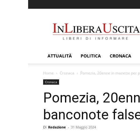
InLiberaUscita
ATTUALITÀ
POLITICA
CRONACA
Home
Cronaca
Pomezia, 20enne in manette per p
Cronaca
Pomezia, 20enn
banconote fals
Di
Redazione
-
31 Maggio 2024