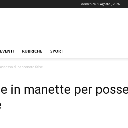
domenica, 9 Agosto , 2026
EVENTI
RUBRICHE
SPORT
ossesso di banconote false
e in manette per posse
e