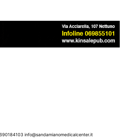
690184103 info@sandamianomedicalcenter.it