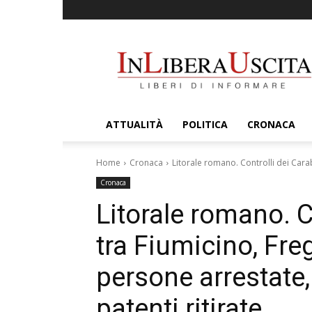
InLiberaUscita
ATTUALITÀ
POLITICA
CRONACA
Home
Cronaca
Litorale romano. Controlli dei Cara
Cronaca
Litorale romano. C
tra Fiumicino, Fr
persone arrestate,
patenti ritirate