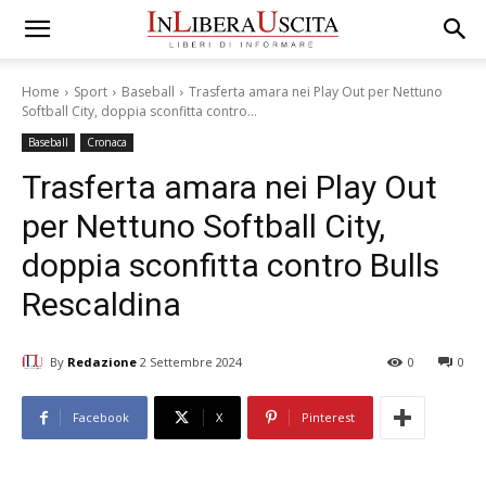
Home
Sport
Baseball
Trasferta amara nei Play Out per Nettuno
Softball City, doppia sconfitta contro...
Baseball
Cronaca
Trasferta amara nei Play Out
per Nettuno Softball City,
doppia sconfitta contro Bulls
Rescaldina
By
Redazione
2 Settembre 2024
0
0
Facebook
X
Pinterest