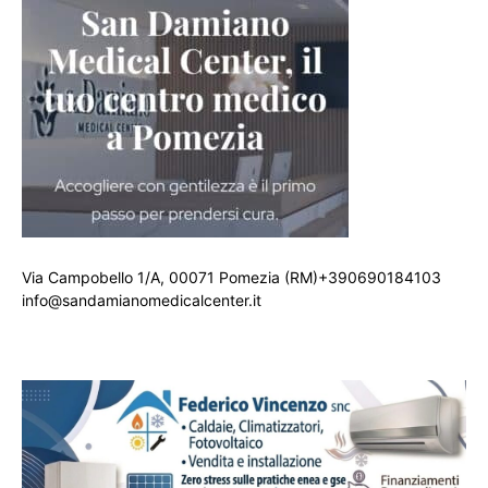
Via Campobello 1/A, 00071 Pomezia (RM)+390690184103
info@sandamianomedicalcenter.it