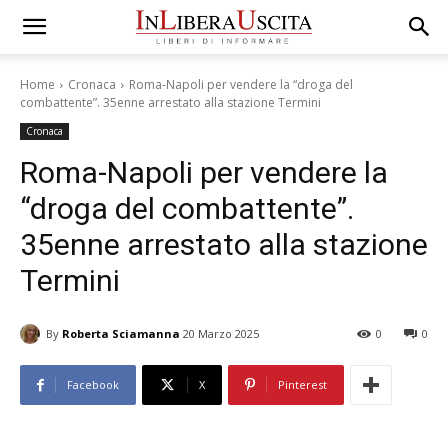
Home
Cronaca
Roma-Napoli per vendere la “droga del
combattente”. 35enne arrestato alla stazione Termini
Cronaca
Roma-Napoli per vendere la
“droga del combattente”.
35enne arrestato alla stazione
Termini
By
Roberta Sciamanna
20 Marzo 2025
0
0
Facebook
X
Pinterest