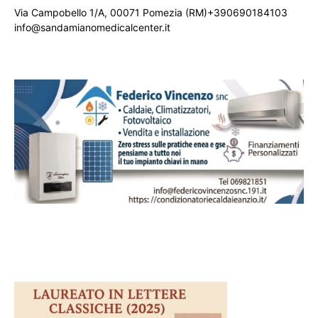
Via Campobello 1/A, 00071 Pomezia (RM)+390690184103
info@sandamianomedicalcenter.it