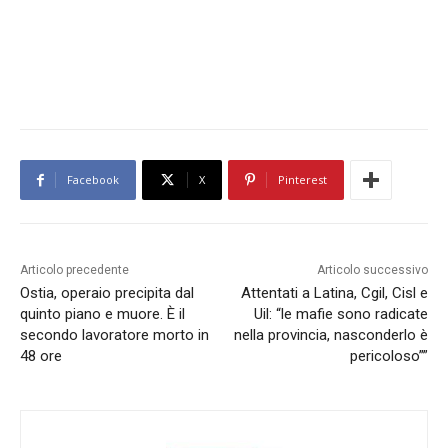
Facebook
X
Pinterest
Articolo precedente
Articolo successivo
Ostia, operaio precipita dal
Attentati a Latina, Cgil, Cisl e
quinto piano e muore. È il
Uil: “le mafie sono radicate
secondo lavoratore morto in
nella provincia, nasconderlo è
48 ore
pericoloso””