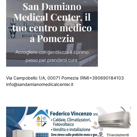
Via Campobello 1/A, 00071 Pomezia (RM)+390690184103
info@sandamianomedicalcenter.it