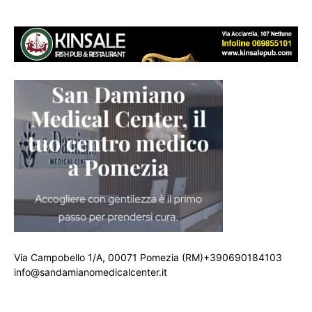
Via Campobello 1/A, 00071 Pomezia (RM)+390690184103
info@sandamianomedicalcenter.it