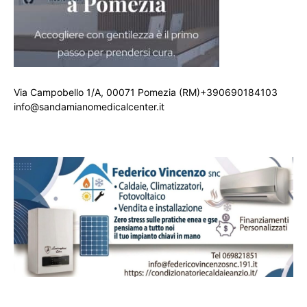
Via Campobello 1/A, 00071 Pomezia (RM)+390690184103
info@sandamianomedicalcenter.it