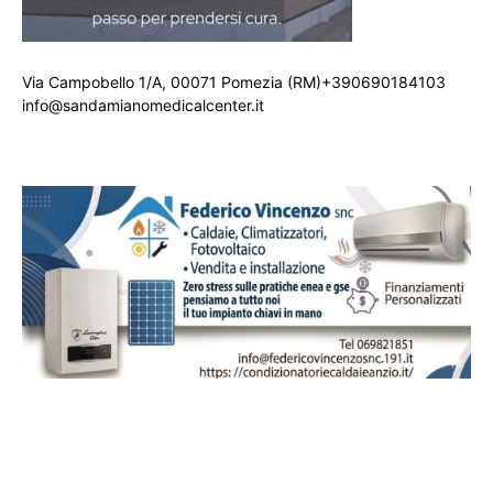
Via Campobello 1/A, 00071 Pomezia (RM)+390690184103
info@sandamianomedicalcenter.it