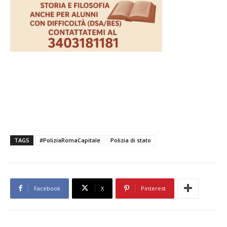
TAGS
#PoliziaRomaCapitale
Polizia di stato
Facebook
X
Pinterest