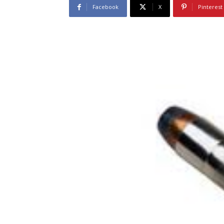
Facebook
X
Pinterest