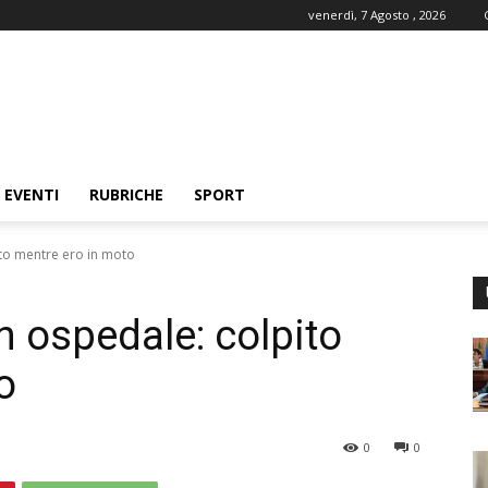
venerdì, 7 Agosto , 2026
EVENTI
RUBRICHE
SPORT
to mentre ero in moto
n ospedale: colpito
o
0
0