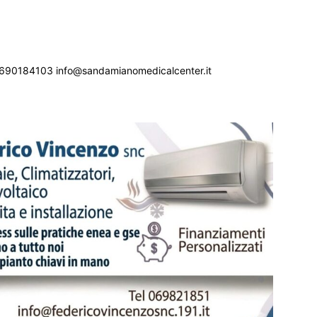
690184103 info@sandamianomedicalcenter.it