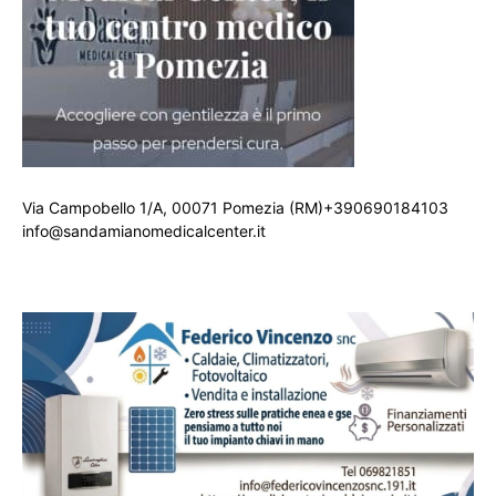
Via Campobello 1/A, 00071 Pomezia (RM)+390690184103
info@sandamianomedicalcenter.it