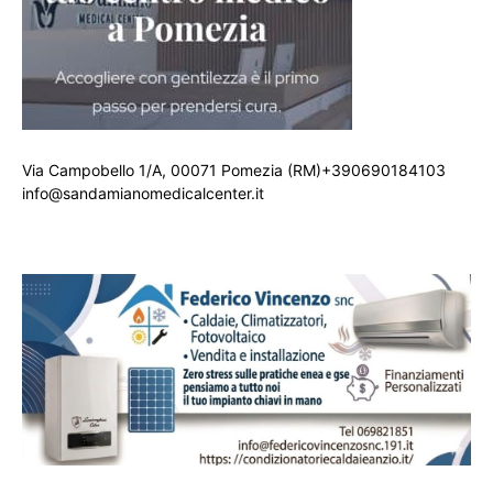
Via Campobello 1/A, 00071 Pomezia (RM)+390690184103
info@sandamianomedicalcenter.it