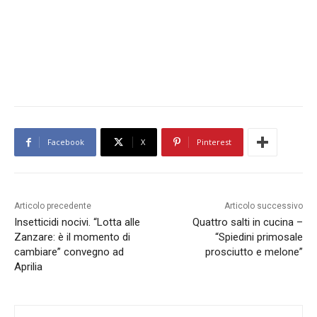
Facebook
X
Pinterest
Articolo precedente
Articolo successivo
Insetticidi nocivi. “Lotta alle
Quattro salti in cucina –
Zanzare: è il momento di
“Spiedini primosale
cambiare” convegno ad
prosciutto e melone”
Aprilia