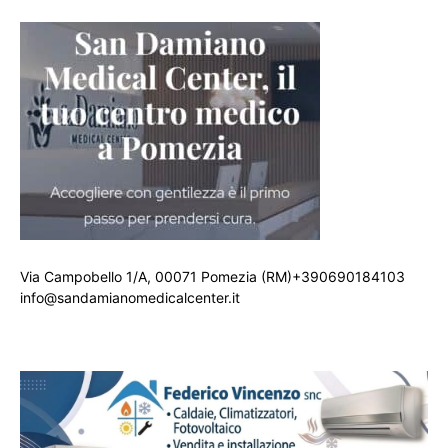
Via Campobello 1/A, 00071 Pomezia (RM)+390690184103
info@sandamianomedicalcenter.it