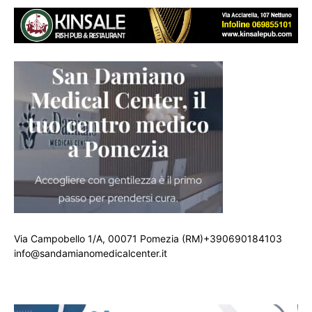
Via Campobello 1/A, 00071 Pomezia (RM)+390690184103
info@sandamianomedicalcenter.it