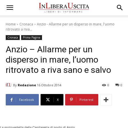
Home
Cronaca
Anzio - Allarme per un disperso in mare, l'uomo
ritrovato a riva...
Cronaca
Prima Pagina
Anzio – Allarme per un
disperso in mare, l’uomo
ritrovato a riva sano e salvo
By
Redazione
16 Ottobre 2014
0
0
Facebook
X
Pinterest
La motovedetta della Capitaneria di porto di Anzio