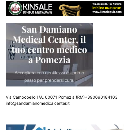
Via Campobello 1/A, 00071 Pomezia (RM)+390690184103
info@sandamianomedicalcenter.it