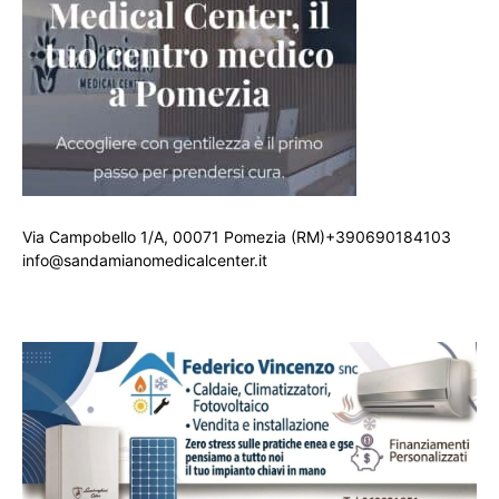
Via Campobello 1/A, 00071 Pomezia (RM)+390690184103
info@sandamianomedicalcenter.it