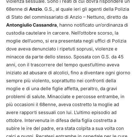
violenza sessuale. Sono i reati di cui dovrà rispondere un
68enne di
Anzio
. G.S., al quale ieri gli agenti della Polizia
di Stato del commissariato di Anzio – Nettuno, diretto da
Antongiulio Cassandra
, hanno notificato un’ordinanza di
custodia cautelare in carcere. Nell’ottobre scorso, la
moglie dell’uomo, si era presentata negli uffici di Polizia
dove aveva denunciato i ripetuti soprusi, violenze e
minacce da parte dello stesso. Sposata con G.S. da 45
anni, con il trascorrere del tempo quest’ultimo aveva
iniziato ad abusare di alcolici, fino a diventare ogni giorno
sempre più violento, soprattutto nei confronti della
moglie e di una delle figlie affetta, peraltro, da gravi
problemi di salute. Minacciate e percosse entrambe, in
più occasioni il 68enne, aveva costretto la moglie ad
avere rapporti sessuali con lui. L’ultimo episodio ad
ottobre. Intervenuta in difesa della figlia costretta a
subire le ire del padre, era stata colpita a sua volta con
calci e pugni. Recatesi entrambe in ospedale per le cure