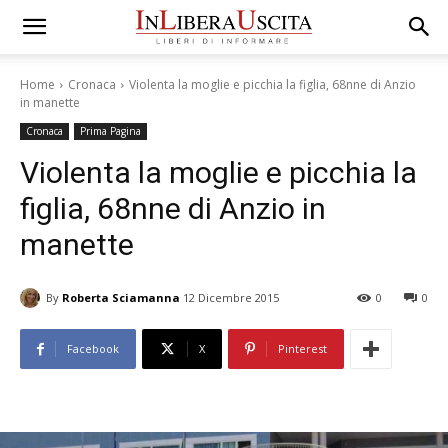
Home
Cronaca
Violenta la moglie e picchia la figlia, 68nne di Anzio
in manette
Cronaca
Prima Pagina
Violenta la moglie e picchia la
figlia, 68nne di Anzio in
manette
By
Roberta Sciamanna
12 Dicembre 2015
0
0
Facebook
X
Pinterest