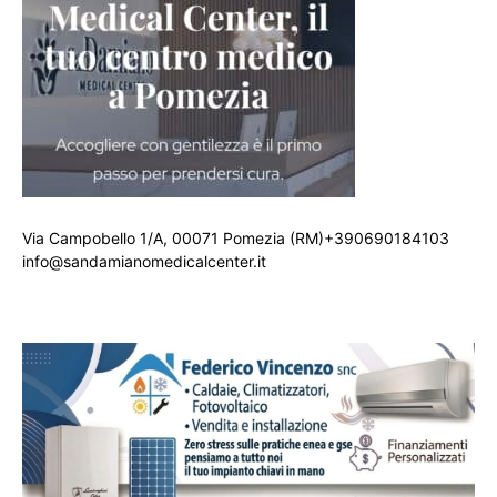
Via Campobello 1/A, 00071 Pomezia (RM)+390690184103
info@sandamianomedicalcenter.it