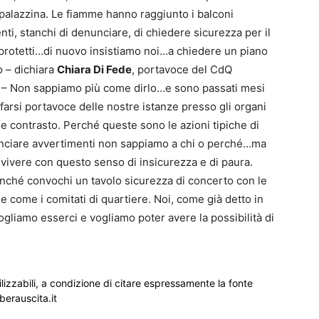
 palazzina. Le fiamme hanno raggiunto i balconi
nti, stanchi di denunciare, di chiedere sicurezza per il
 protetti…di nuovo insistiamo noi…a chiedere un piano
o – dichiara
Chiara Di Fede
, portavoce del CdQ
 Non sappiamo più come dirlo…e sono passati mesi
r farsi portavoce delle nostre istanze presso gli organi
 e contrasto. Perché queste sono le azioni tipiche di
lanciare avvertimenti non sappiamo a chi o perché…ma
vivere con questo senso di insicurezza e di paura.
inché convochi un tavolo sicurezza di concerto con le
se come i comitati di quartiere. Noi, come già detto in
liamo esserci e vogliamo poter avere la possibilità di
ilizzabili, a condizione di citare espressamente la fonte
iberauscita.it