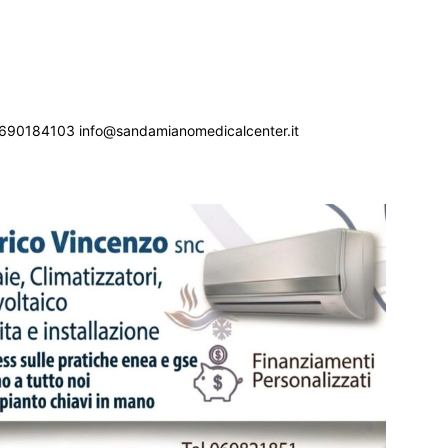
690184103 info@sandamianomedicalcenter.it