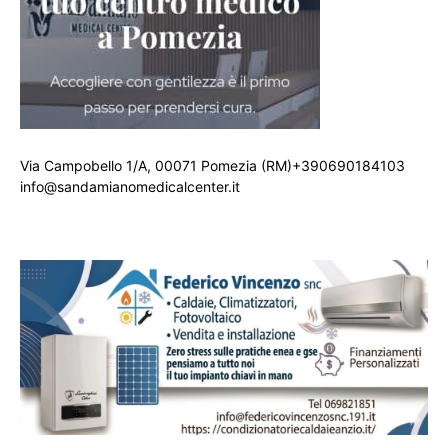
Via Campobello 1/A, 00071 Pomezia (RM)+390690184103
info@sandamianomedicalcenter.it