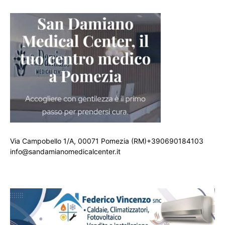
Via Campobello 1/A, 00071 Pomezia (RM)+390690184103
info@sandamianomedicalcenter.it