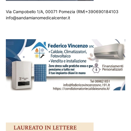
Via Campobello 1/A, 00071 Pomezia (RM)+390690184103
info@sandamianomedicalcenter.it