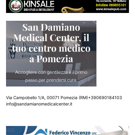
Via Campobello 1/A, 00071 Pomezia (RM)+390690184103
info@sandamianomedicalcenter.it