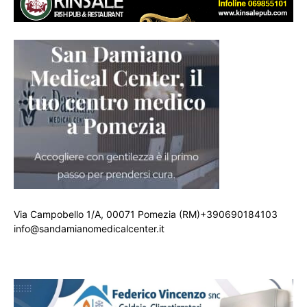
Via Campobello 1/A, 00071 Pomezia (RM)+390690184103
info@sandamianomedicalcenter.it