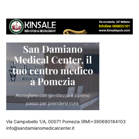
Via Campobello 1/A, 00071 Pomezia (RM)+390690184103
info@sandamianomedicalcenter.it