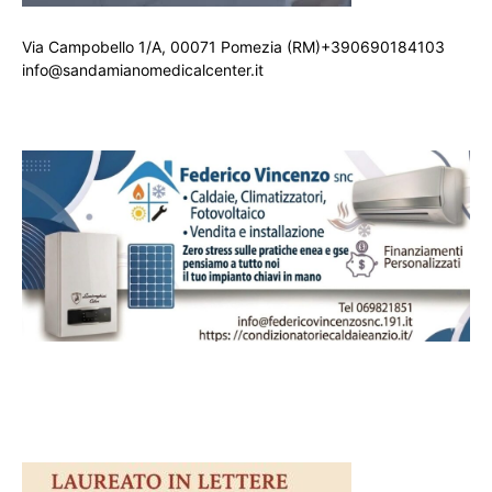
Via Campobello 1/A, 00071 Pomezia (RM)+390690184103
info@sandamianomedicalcenter.it