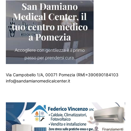
Via Campobello 1/A, 00071 Pomezia (RM)+390690184103
info@sandamianomedicalcenter.it