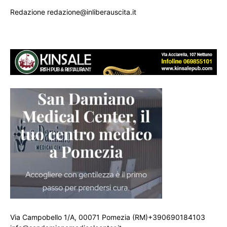
Redazione redazione@inliberauscita.it
Via Campobello 1/A, 00071 Pomezia (RM)+390690184103