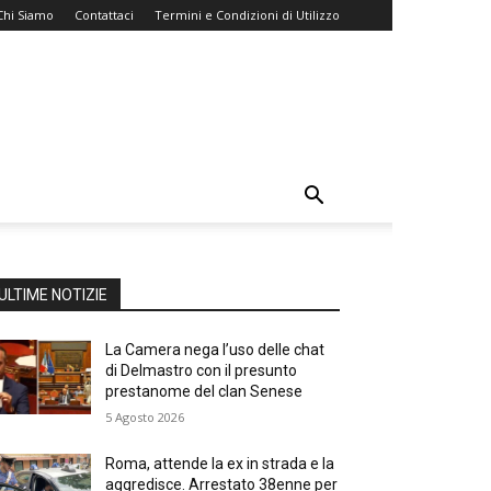
Chi Siamo
Contattaci
Termini e Condizioni di Utilizzo
ULTIME NOTIZIE
La Camera nega l’uso delle chat
di Delmastro con il presunto
prestanome del clan Senese
5 Agosto 2026
Roma, attende la ex in strada e la
aggredisce. Arrestato 38enne per