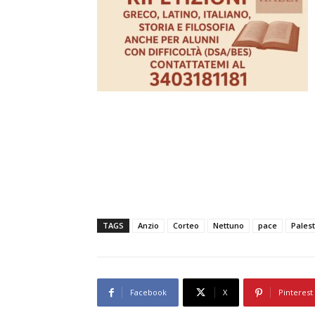
TAGS
Anzio
Corteo
Nettuno
pace
Palest
Facebook
X
Pinterest