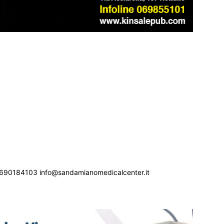
690184103 info@sandamianomedicalcenter.it