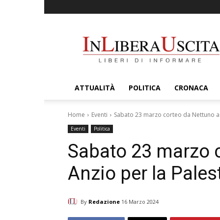
InLiberaUscita
ATTUALITÀ
POLITICA
CRONACA
Home
Eventi
Sabato 23 marzo corteo da Nettuno ad
Eventi
Politica
Sabato 23 marzo 
Anzio per la Pales
By
Redazione
16 Marzo 2024