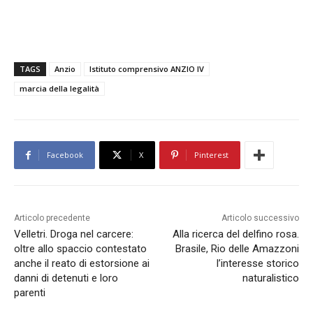
TAGS
Anzio
Istituto comprensivo ANZIO IV
marcia della legalità
Facebook
X
Pinterest
Articolo precedente
Articolo successivo
Velletri. Droga nel carcere:
Alla ricerca del delfino rosa.
oltre allo spaccio contestato
Brasile, Rio delle Amazzoni
anche il reato di estorsione ai
l’interesse storico
danni di detenuti e loro
naturalistico
parenti