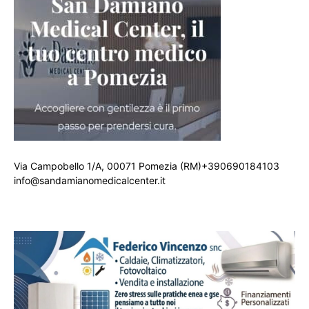
Via Campobello 1/A, 00071 Pomezia (RM)+390690184103
info@sandamianomedicalcenter.it