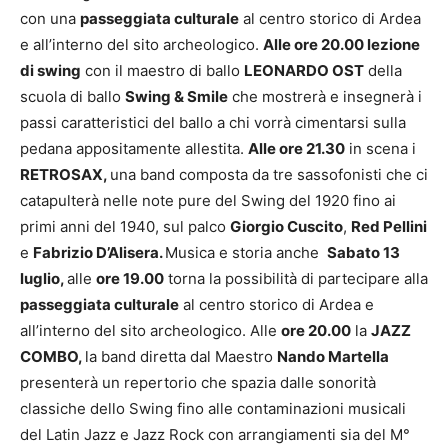
con una
passeggiata culturale
al centro storico di Ardea
e all’interno del sito archeologico.
Alle ore 20.00 lezione
di swing
con il maestro di ballo
LEONARDO OST
della
scuola di ballo
Swing & Smile
che mostrerà e insegnerà i
passi caratteristici del ballo a chi vorrà cimentarsi sulla
pedana appositamente allestita.
Alle ore 21.30
in scena i
RETROSAX,
una band composta da tre sassofonisti che ci
catapulterà nelle note pure del Swing del 1920 fino ai
primi anni del 1940, sul palco
Giorgio Cuscito
,
Red Pellini
e
Fabrizio D’Alisera.
Musica e storia anche
Sabato 13
luglio,
alle
ore 19.00
torna la possibilità di partecipare alla
passeggiata culturale
al centro storico di Ardea e
all’interno del sito archeologico. Alle
ore 20.00
la
JAZZ
COMBO,
la band diretta dal Maestro
Nando Martella
presenterà un repertorio che spazia dalle sonorità
classiche dello Swing fino alle contaminazioni musicali
del Latin Jazz e Jazz Rock con arrangiamenti sia del M°