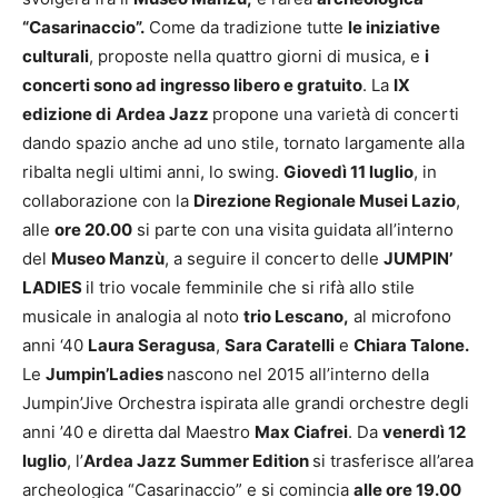
“Casarinaccio”.
Come da tradizione tutte
le iniziative
culturali
, proposte nella quattro giorni di musica, e
i
concerti sono ad ingresso libero e gratuito
. La
IX
edizione di
Ardea Jazz
propone una varietà di concerti
dando spazio anche ad uno stile, tornato largamente alla
ribalta negli ultimi anni, lo swing.
Giovedì 11 luglio
, in
collaborazione con la
Direzione Regionale Musei Lazio
,
alle
ore 20.00
si parte con una visita guidata all’interno
del
Museo Manzù
, a seguire il concerto delle
JUMPIN’
LADIES
il trio vocale femminile che si rifà allo stile
musicale in analogia al noto
trio Lescano,
al microfono
anni ‘40
Laura Seragusa
,
Sara Caratelli
e
Chiara Talone.
Le
Jumpin’Ladies
nascono nel 2015 all’interno della
Jumpin’Jive Orchestra ispirata alle grandi orchestre degli
anni ’40 e diretta dal Maestro
Max Ciafrei
. Da
venerdì 12
luglio
, l’
Ardea Jazz Summer Edition
si trasferisce all’area
archeologica “Casarinaccio” e si comincia
alle ore 19.00