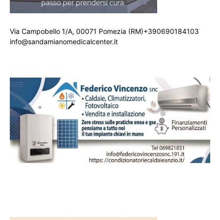
Via Campobello 1/A, 00071 Pomezia (RM)+390690184103
info@sandamianomedicalcenter.it