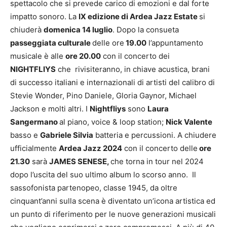
spettacolo che si prevede carico di emozioni e dal forte
impatto sonoro. La
IX edizione di Ardea Jazz Estate
si
chiuderà
domenica 14 luglio
. Dopo la consueta
passeggiata culturale
delle ore
19.00
l’appuntamento
musicale è alle
ore 20.00
con il concerto dei
NIGHTFLIYS
che rivisiteranno, in chiave acustica, brani
di successo italiani e internazionali di artisti del calibro di
Stevie Wonder, Pino Daniele, Gloria Gaynor, Michael
Jackson e molti altri. I
Nightfliys
sono
Laura
Sangermano
al piano, voice & loop station;
Nick Valente
basso e
Gabriele Silvia
batteria e percussioni. A chiudere
ufficialmente
Ardea Jazz 2024
con il concerto delle
ore
21.30
sarà
JAMES SENESE,
che torna in tour nel 2024
dopo l’uscita del suo ultimo album lo scorso anno. Il
sassofonista partenopeo, classe 1945, da oltre
cinquant’anni sulla scena è diventato un’icona artistica ed
un punto di riferimento per le nuove generazioni musicali