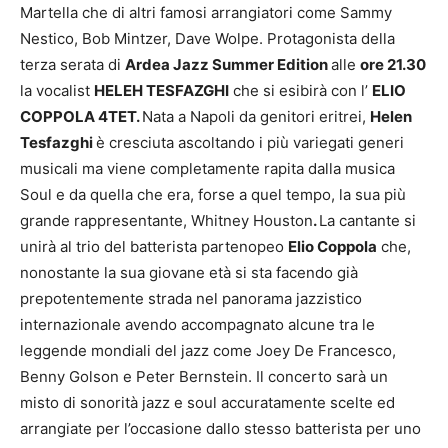
Martella che di altri famosi arrangiatori come Sammy
Nestico, Bob Mintzer, Dave Wolpe. Protagonista della
terza serata di
Ardea Jazz Summer Edition
alle
ore 21.30
la vocalist
HELEH TESFAZGHI
che si esibirà con l’
ELIO
COPPOLA 4TET.
Nata a Napoli da genitori eritrei,
Helen
Tesfazghi
è cresciuta ascoltando i più variegati generi
musicali ma viene completamente rapita dalla musica
Soul e da quella che era, forse a quel tempo, la sua più
grande rappresentante, Whitney Houston
.
La cantante si
unirà al trio del batterista partenopeo
Elio Coppola
che,
nonostante la sua giovane età si sta facendo già
prepotentemente strada nel panorama jazzistico
internazionale avendo accompagnato alcune tra le
leggende mondiali del jazz come Joey De Francesco,
Benny Golson e Peter Bernstein. Il concerto sarà un
misto di sonorità jazz e soul accuratamente scelte ed
arrangiate per l’occasione dallo stesso batterista per uno