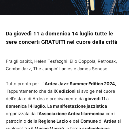
Da giovedì 11 a domenica 14 luglio tutte le
sere concerti GRATUITI nel cuore della città
Fra gli ospiti:, Helen Tesfazghi, Elio Coppola, Retrosax,
Combo Jazz, The Jumpin’ Ladies e James Senese
Tutto pronto per l’
Ardea Jazz
Summer Edition
2024,
l’appuntamento che da
IX edizioni
si svolge nel cuore
dell’estate di Ardea e precisamente da
giovedì 11
a
domenica 14 luglio
. La
manifestazione
jazzistica
organizzata dall’
Associazione Ardeafilarmonica
con il
patrocinio della
Regione Lazio
e del
Comune
di
Ardea
si
svolgerà fra il
Museo Manzù,
e l’area
archeologica