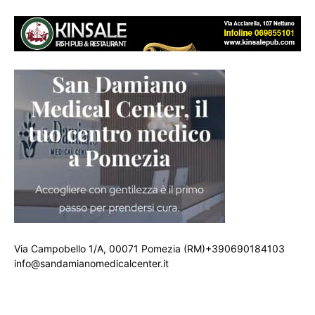
Via Campobello 1/A, 00071 Pomezia (RM)+390690184103
info@sandamianomedicalcenter.it