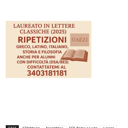
TAGS
17 febbraio
Assemblea
CGIL Roma e Lazio
Lavoro