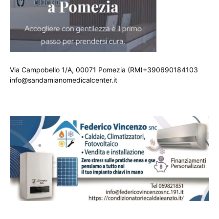
Via Campobello 1/A, 00071 Pomezia (RM)+390690184103
info@sandamianomedicalcenter.it