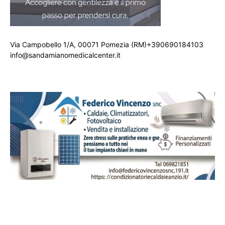
Via Campobello 1/A, 00071 Pomezia (RM)+390690184103
info@sandamianomedicalcenter.it