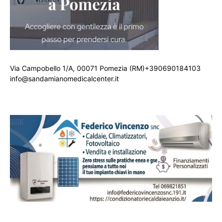
Via Campobello 1/A, 00071 Pomezia (RM)+390690184103
info@sandamianomedicalcenter.it