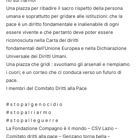
no sul riarmo!
Una piazza per ribadire il sacro rispetto della persona
umana e soprattutto per gridare alle istituzioni: che la
pace è un diritto fondamentale e inalienabile di ogni
essere vivente e che pertanto deve poter essere
riconosciuta nella Carta dei diritti
fondamentali dell’Unione Europea e nella Dichiarazione
Universale dei Diritti Umani.
Una piazza che gridi : svuotiamo gli arsenali e riempiamo
i cuori; e un corteo che ci conduca verso un futuro di
pace.
I membri del Comitato Dritti alla Pace
# s t o p a l g e n o c i d i o
# s t o p a l r i a r m o
# s t o p a l l e g u e r r e
La Fondazione Compagno è il mondo – CSV Lazio –
Comitato dritti alla pace – Genzano torna bella –