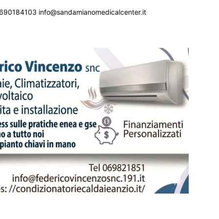
690184103 info@sandamianomedicalcenter.it