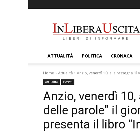
InLiberaUscita
ATTUALITÀ
POLITICA
CRONACA
Home
Attualità
Anzio, venerdì 10, alla rassegna "Il vo
Attualità
Eventi
Anzio, venerdì 10, 
delle parole” il gio
presenta il libro “