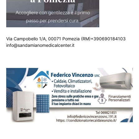
Via Campobello 1/A, 00071 Pomezia (RM)+390690184103
info@sandamianomedicalcenter.it