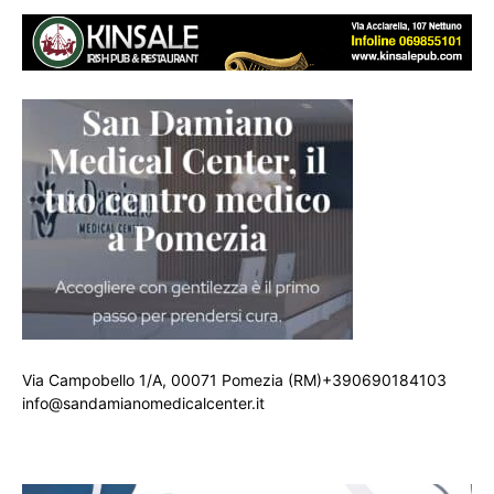
Via Campobello 1/A, 00071 Pomezia (RM)+390690184103
info@sandamianomedicalcenter.it