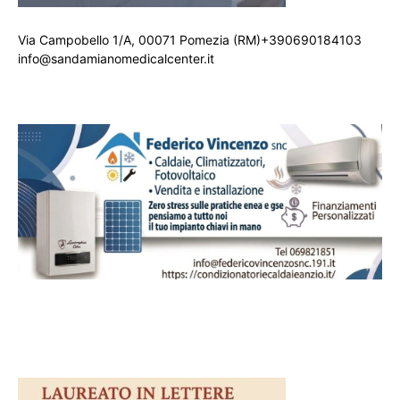
Via Campobello 1/A, 00071 Pomezia (RM)+390690184103
info@sandamianomedicalcenter.it