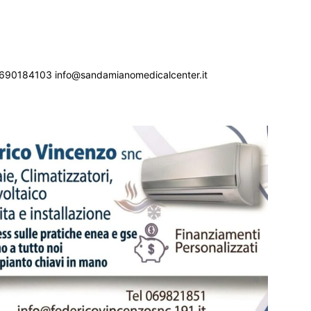
690184103 info@sandamianomedicalcenter.it