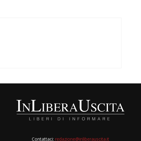
Contattaci:
redazione@inliberauscita.it