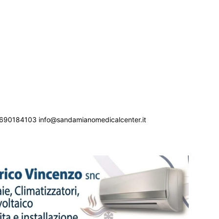
690184103 info@sandamianomedicalcenter.it