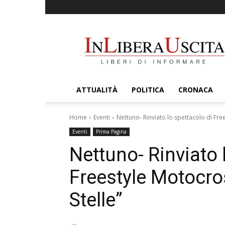
InLiberaUscita
ATTUALITÀ
POLITICA
CRONACA
Home
Eventi
Nettuno- Rinviato lo spettacolo di Fre
Eventi
Prima Pagina
Nettuno- Rinviato 
Freestyle Motocro
Stelle”