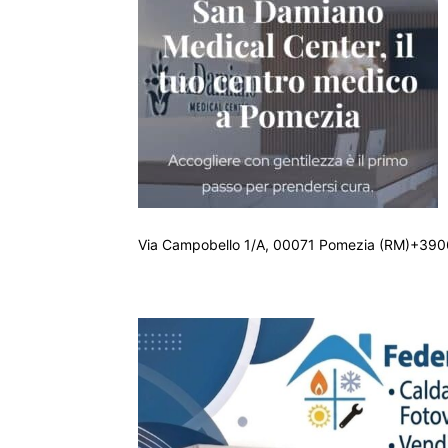
Via Campobello 1/A, 00071 Pomezia (RM)+390