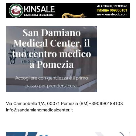
Via Campobello 1/A, 00071 Pomezia (RM)+390690184103
info@sandamianomedicalcenter.it